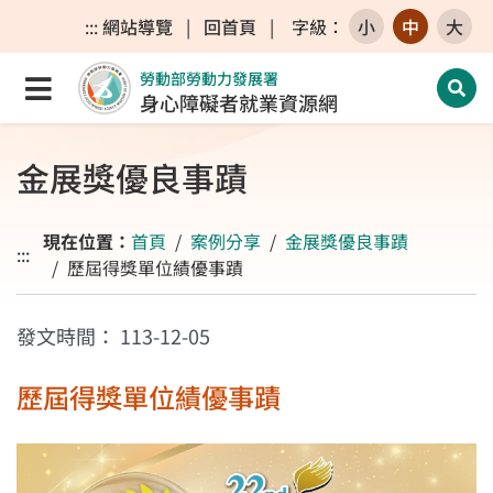
跳至主要內容區
跳至主要選單
跳至網站搜尋
:::
網站導覽
|
回首頁
|
字級
：
小
中
大
勞動部勞動力發展署
點選開啟選單
開啟
身心障礙者就業資源網
金展獎優良事蹟
現在位置：
首頁
案例分享
金展獎優良事蹟
:::
歷屆得獎單位績優事蹟
發文時間：
113-12-05
歷屆得獎單位績優事蹟