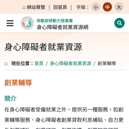
跳至主要內容區
跳至主要選單
跳至網站搜尋
:::
網站導覽
|
回首頁
|
字級
：
小
中
大
勞動部勞動力發展署
點選開啟選單
開啟
身心障礙者就業資源網
身心障礙者就業資源
:::
現在位置：
首頁
身心障礙者就業資源
創業輔導
創業輔導
簡介
在身心障礙者受僱就業之外，提供另一種服務，如創
業輔導服務、身心障礙者創業貸款利息補貼、自力更