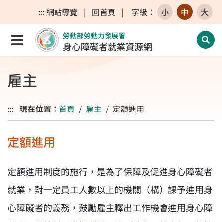
跳至主要內容區
跳至主要選單
跳至網站搜尋
:::
網站導覽
|
回首頁
|
字級
：
小
中
大
勞動部勞動力發展署
點選開啟選單
開啟
身心障礙者就業資源網
雇主
:::
現在位置：
首頁
雇主
定額進用
定額進用
定額進用制度的施行，是為了保障及促進身心障礙者
就業，對一定員工人數以上的機關（構）課予進用身
心障礙者的義務，鼓勵雇主釋出工作機會進用身心障