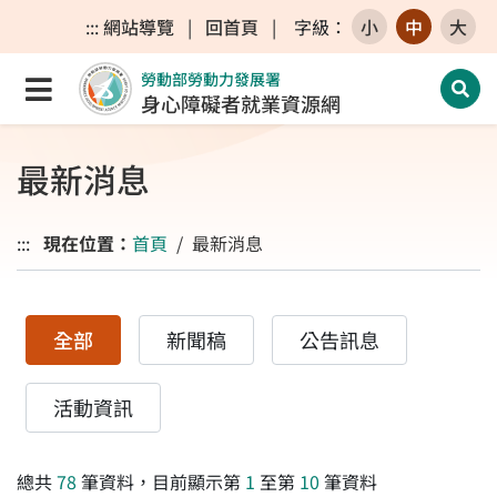
跳至主要內容區
跳至主要選單
跳至網站搜尋
:::
網站導覽
|
回首頁
|
字級
：
小
中
大
勞動部勞動力發展署
點選開啟選單
開啟
身心障礙者就業資源網
最新消息
:::
現在位置：
首頁
最新消息
全部
新聞稿
公告訊息
活動資訊
總共
78
筆資料，目前顯示第
1
至第
10
筆資料