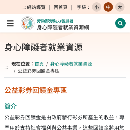
跳至主要內容區
跳至主要選單
跳至網站搜尋
:::
網站導覽
|
回首頁
|
字級
：
小
中
大
勞動部勞動力發展署
點選開啟選單
開啟
身心障礙者就業資源網
身心障礙者就業資源
現在位置：
首頁
身心障礙者就業資源
:::
公益彩券回饋金專區
公益彩券回饋金專區
簡介
公益彩券回饋金是由政府發行彩券所產生的收益，專
門用於支持社會福利與公共事業，這些回饋金將用於