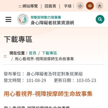
跳至主要內容區
跳至主要選單
跳至網站搜尋
:::
網站導覽
|
回首頁
|
字級
：
小
中
大
勞動部勞動力發展署
點選開啟選單
開啟
身心障礙者就業資源網
下載專區
現在位置：
首頁
下載專區
:::
用心看視界-視障按摩師生命故事集
發布單位：
身心障礙者及特定對象就業組
發文時間：
101-08-29
更新日期：
103-05-23
用心看視界-視障按摩師生命故事集