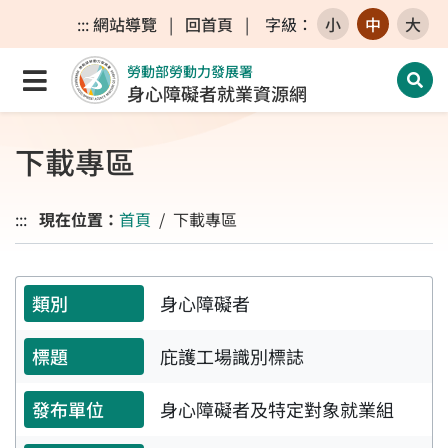
跳至主要內容區
跳至主要選單
跳至網站搜尋
:::
網站導覽
|
回首頁
|
字級
：
小
中
大
勞動部勞動力發展署
點選開啟選單
開啟
身心障礙者就業資源網
下載專區
:::
現在位置：
首頁
下載專區
身心障礙者
庇護工場識別標誌
身心障礙者及特定對象就業組