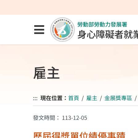
跳至主要內容區
跳至主要選單
跳至網站搜尋
勞動部勞動力發展署
點選開啟選單
身心障礙者就
雇主
:::
現在位置：
首頁
雇主
金展獎專區
發文時間：
113-12-05
歷屆得獎單位績優事蹟