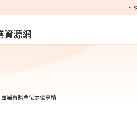
:::
業資源網
歷屆得獎單位績優事蹟