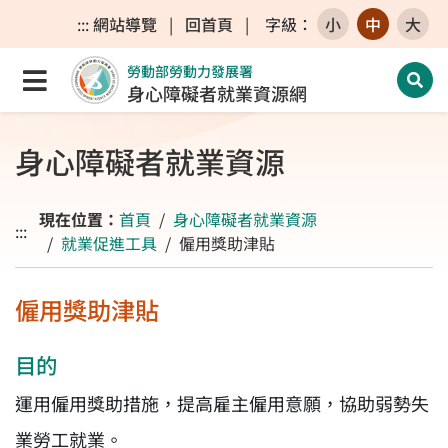
跳至主要內容區
跳至主要選單
跳至網站搜尋
:::
網站導覽
|
回首頁
|
字級
：
小
中
大
勞動部勞動力發展署
點選開啟選單
開啟
身心障礙者就業資源網
身心障礙者就業資源
現在位置：
首頁
身心障礙者就業資源
:::
就業促進工具
僱用獎助津貼
僱用獎助津貼
目的
運用僱用獎助措施，提高雇主僱用意願，協助弱勢失
業勞工就業。