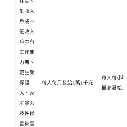
住民、
低收入
戶或中
低收入
戶中有
工作能
力者、
更生受
每人每小時
保護
每人每月發給1萬1千元
最高發給1
人、家
庭暴力
及性侵
害被害