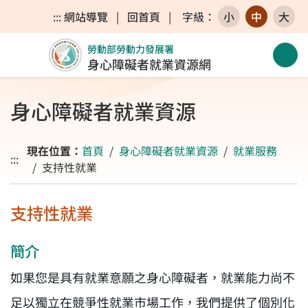
跳至主要內容區
跳至主要選單
跳至網站搜尋
:::
網站導覽
|
回首頁
|
字級
：
小
中
大
勞動部勞動力發展署
點選開啟選單
開啟
身心障礙者就業資源網
身心障礙者就業資源
現在位置：
首頁
身心障礙者就業資源
就業服務
:::
支持性就業
支持性就業
簡介
如果您是具有就業意願之身心障礙者，就業能力尚不
足以獨立在競爭性就業市場工作，我們提供了個別化