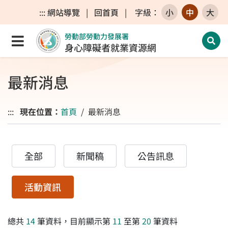
跳至主要內容區
跳至主要選單
跳至網站搜尋
:::
網站導覽
|
回首頁
|
字級
：
小
中
大
勞動部勞動力發展署
點選開啟選單
開啟
身心障礙者就業資源網
最新消息
:::
現在位置：
首頁
最新消息
全部
新聞稿
公告訊息
活動資訊
總共
14
筆資料，目前顯示第
11
至第
20
筆資料