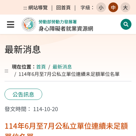
跳至主要內容區
跳至主要選單
跳至網站搜尋
:::
網站導覽
|
回首頁
|
字級
：
小
中
大
勞動部勞動力發展署
點選開啟選單
開啟
身心障礙者就業資源網
最新消息
現在位置：
首頁
最新消息
:::
114年6月至7月公私立單位連續未足額單位名單
公告訊息
發文時間：
114-10-20
114年6月至7月公私立單位連續未足額