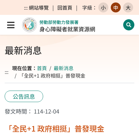
跳至主要內容區
跳至主要選單
跳至網站搜尋
:::
網站導覽
|
回首頁
|
字級
：
小
中
大
勞動部勞動力發展署
點選開啟選單
開啟
身心障礙者就業資源網
最新消息
現在位置：
首頁
最新消息
:::
「全民+1 政府相挺」普發現金
公告訊息
發文時間：
114-12-04
「全民+1 政府相挺」普發現金