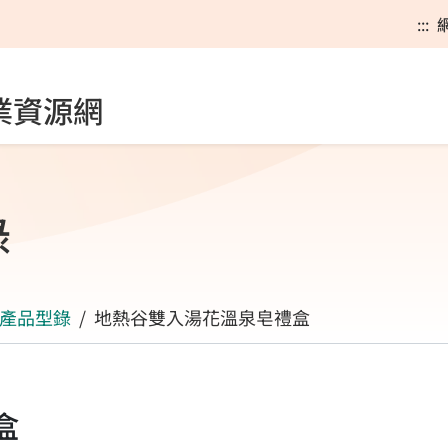
:::
業資源網
錄
產品型錄
地熱谷雙入湯花溫泉皂禮盒
盒