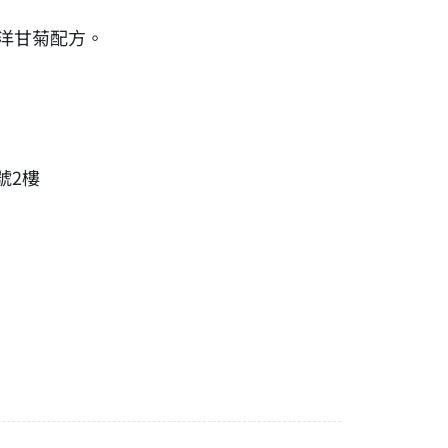
及洋甘菊配方。
號2樓