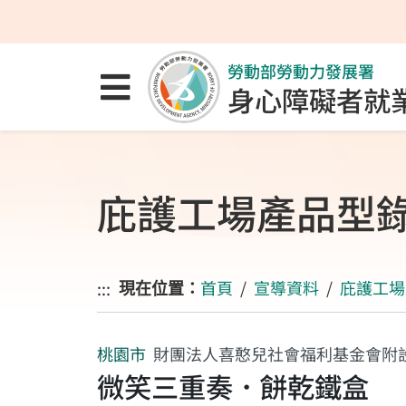
跳至主要內容區
跳至主要選單
跳至網站搜尋
勞動部勞動力發展署
點選開啟選單
身心障礙者就
庇護工場產品型
首頁
宣導資料
庇護工場
:::
現在位置：
桃園市
財團法人喜憨兒社會福利基金會附
微笑三重奏．餅乾鐵盒