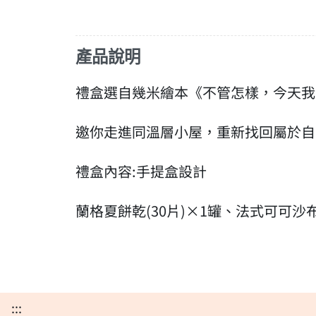
產品說明
禮盒選自幾米繪本《不管怎樣，今天我
邀你走進同溫層小屋，重新找回屬於自
禮盒內容:手提盒設計
蘭格夏餅乾(30片)×1罐、法式可可沙布
:::