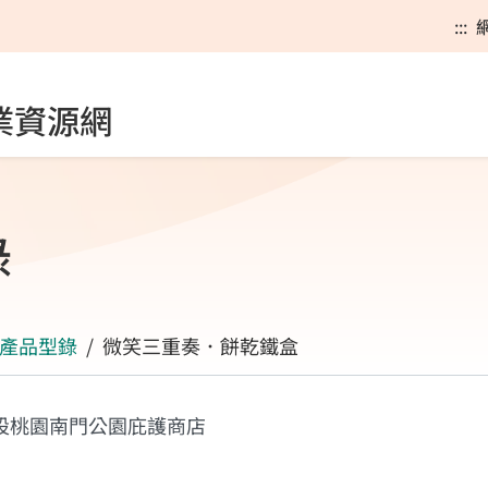
:::
業資源網
錄
產品型錄
微笑三重奏．餅乾鐵盒
設桃園南門公園庇護商店