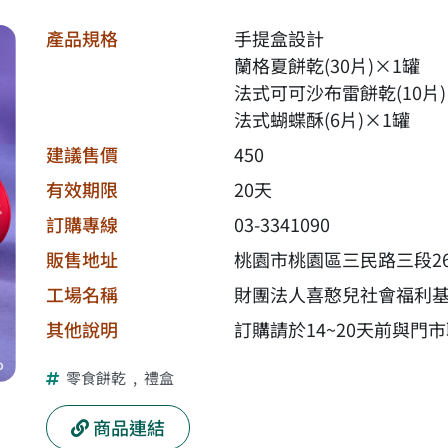
產品規格
手提盒設計
蘭格夏餅乾(30片)×1罐
法式可可沙布雷餅乾(10片)
法式蝴蝶酥(6片)×1罐
建議售價
450
有效期限
20天
訂購專線
03-3341090
販售地址
桃園市桃園區三民路三段26
工場名稱
財團法人喜憨兒社會福利
其他說明
訂購請於14~20天前與門
零食餅乾
,
禮盒
商品連結