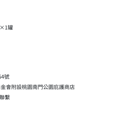
×1罐
4號
基金會附設桃園南門公園庇護商店
市聯繫