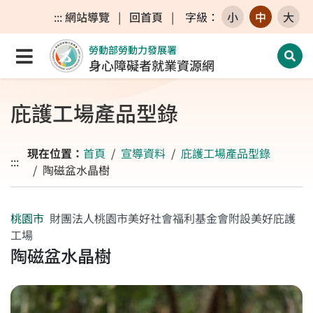
跳至主要內容區
跳至主要選單
跳至網站搜尋
:::
網站導覽
|
回首頁
|
字級
：
小
中
大
勞動部勞動力發展署
點選開啟選單
開啟
身心障礙者就業資源網
庇護工場產品型錄
現在位置：
首頁
宣導資料
庇護工場產品型錄
:::
陶磁盆水晶樹
桃園市
財團法人桃園市美好社會福利基金會附設美好庇護
工場
陶磁盆水晶樹