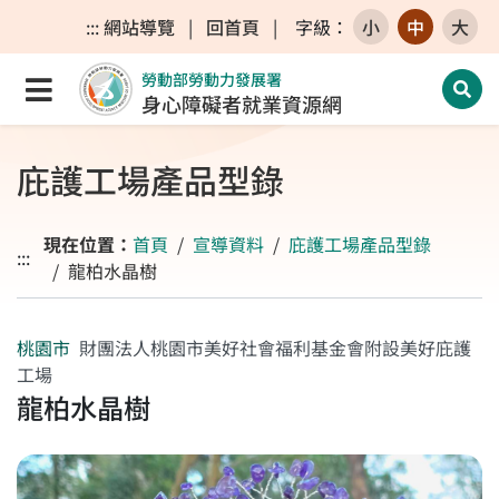
跳至主要內容區
跳至主要選單
跳至網站搜尋
:::
網站導覽
|
回首頁
|
字級
：
小
中
大
勞動部勞動力發展署
點選開啟選單
開啟
身心障礙者就業資源網
庇護工場產品型錄
現在位置：
首頁
宣導資料
庇護工場產品型錄
:::
龍柏水晶樹
桃園市
財團法人桃園市美好社會福利基金會附設美好庇護
工場
龍柏水晶樹