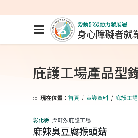
跳至主要內容區
跳至主要選單
跳至網站搜尋
勞動部勞動力發展署
點選開啟選單
身心障礙者就
庇護工場產品型
:::
現在位置：
首頁
宣導資料
庇護工場
彰化縣
樂軒然庇護工場
麻辣臭豆腐猴頭菇