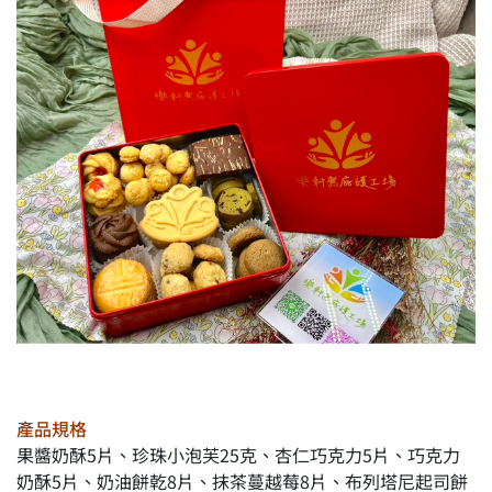
產品規格
果醬奶酥5片、珍珠小泡芙25克、杏仁巧克力5片、巧克力
奶酥5片、奶油餅乾8片、抹茶蔓越莓8片、布列塔尼起司餅