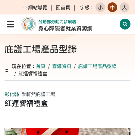
跳至主要內容區
跳至主要選單
跳至網站搜尋
:::
網站導覽
|
回首頁
|
字級
：
小
中
大
勞動部勞動力發展署
點選開啟選單
開啟
身心障礙者就業資源網
庇護工場產品型錄
現在位置：
首頁
宣導資料
庇護工場產品型錄
:::
紅運饗福禮盒
彰化縣
樂軒然庇護工場
紅運饗福禮盒