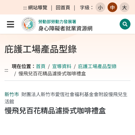
跳至主要內容區
跳至主要選單
跳至網站搜尋
:::
網站導覽
|
回首頁
|
字級
：
小
中
大
勞動部勞動力發展署
點選開啟選單
開啟
身心障礙者就業資源網
庇護工場產品型錄
現在位置：
首頁
宣導資料
庇護工場產品型錄
:::
慢飛兒百花精品濾掛式咖啡禮盒
新竹市
財團法人新竹市愛恆社會福利基金會附設慢飛兒生
活館
慢飛兒百花精品濾掛式咖啡禮盒