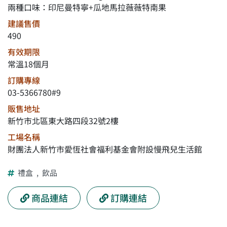
兩種口味：印尼曼特寧+瓜地馬拉薇薇特南果
建議售價
490
有效期限
常溫18個月
訂購專線
03-5366780#9
販售地址
新竹市北區東大路四段32號2樓
工場名稱
財團法人新竹市愛恆社會福利基金會附設慢飛兒生活館
禮盒
,
飲品
商品連結
訂購連結