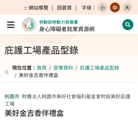
跳至主要內容區
跳至主要選單
跳至網站搜尋
:::
網站導覽
|
回首頁
|
字級
：
小
中
大
勞動部勞動力發展署
點選開啟選單
開啟
身心障礙者就業資源網
庇護工場產品型錄
現在位置：
首頁
宣導資料
庇護工場產品型錄
:::
美好金吉香伴禮盒
桃園市
財團法人桃園市美好社會福利基金會附設美好庇護
工場
美好金吉香伴禮盒