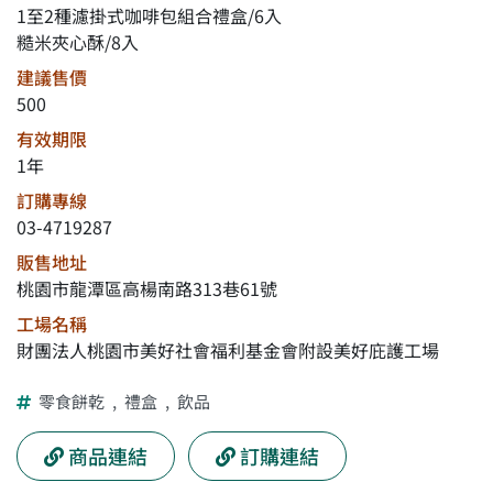
1至2種濾掛式咖啡包組合禮盒/6入
糙米夾心酥/8入
建議售價
500
有效期限
1年
訂購專線
03-4719287
販售地址
桃園市龍潭區高楊南路313巷61號
工場名稱
財團法人桃園市美好社會福利基金會附設美好庇護工場
零食餅乾
,
禮盒
,
飲品
商品連結
訂購連結