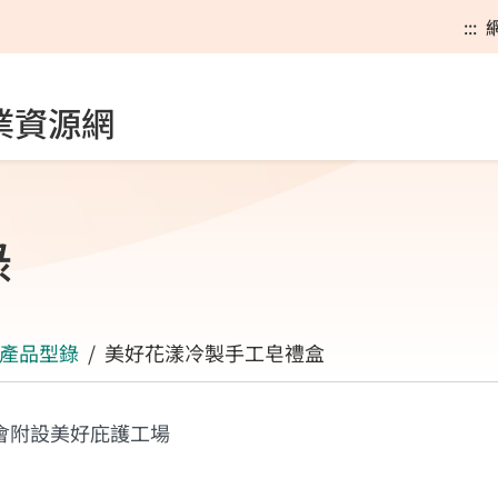
:::
業資源網
錄
產品型錄
美好花漾冷製手工皂禮盒
會附設美好庇護工場