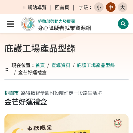
跳至主要內容區
跳至主要選單
跳至網站搜尋
:::
網站導覽
|
回首頁
|
字級
：
小
中
大
勞動部勞動力發展署
點選開啟選單
開啟
身心障礙者就業資源網
庇護工場產品型錄
現在位置：
首頁
宣導資料
庇護工場產品型錄
:::
金芒好運禮盒
桃園市
路得啟智學園附設陪你走一段路生活坊
金芒好運禮盒