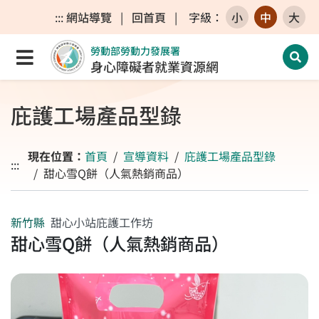
跳至主要內容區
跳至主要選單
跳至網站搜尋
:::
網站導覽
|
回首頁
|
字級
：
小
中
大
勞動部勞動力發展署
點選開啟選單
開啟
身心障礙者就業資源網
庇護工場產品型錄
現在位置：
首頁
宣導資料
庇護工場產品型錄
:::
甜心雪Q餅（人氣熱銷商品）
新竹縣
甜心小站庇護工作坊
甜心雪Q餅（人氣熱銷商品）