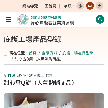
跳至主要內容區
跳至主要選單
跳至網站搜尋
:::
網站導覽
|
回首頁
|
字級
：
小
中
大
勞動部勞動力發展署
點選開啟選單
開啟
身心障礙者就業資源網
庇護工場產品型錄
現在位置：
首頁
宣導資料
庇護工場產品型錄
:::
甜心雪Q餅（人氣熱銷商品）
新竹縣
甜心小站庇護工作坊
甜心雪Q餅（人氣熱銷商品）