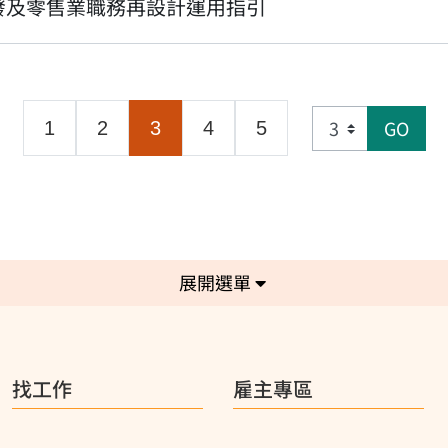
發及零售業職務再設計運用指引
GO
(目前頁面)
1
2
3
4
5
選單
找工作
雇主專區