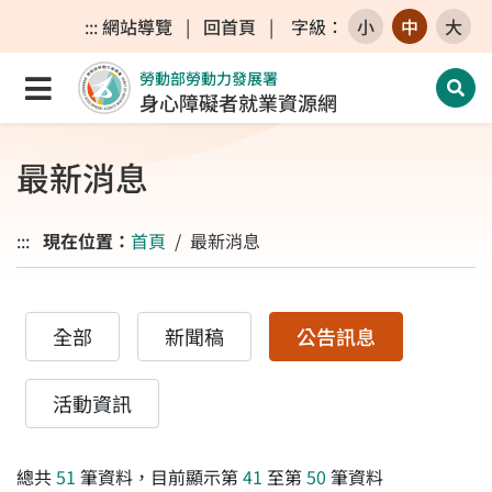
跳至主要內容區
跳至主要選單
跳至網站搜尋
:::
網站導覽
|
回首頁
|
字級
：
小
中
大
勞動部勞動力發展署
點選開啟選單
開啟
身心障礙者就業資源網
最新消息
:::
現在位置：
首頁
最新消息
全部
新聞稿
公告訊息
活動資訊
總共
51
筆資料，目前顯示第
41
至第
50
筆資料