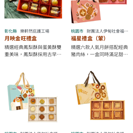
品嚐得到中秋的團圓與幸
福，更承載著庇護員工用心
製作的溫暖心意，讓送禮不
僅傳遞美味，也分享愛與希
望。
彰化縣
樂軒然庇護工場
桃園市
財團法人伊甸社會福利基金會附設伊甸烘焙咖啡屋
月映金旺禮盒
福星禮盒（葷）
精選經典鳳梨酥與蛋黃酥雙
精選六款人氣月餅搭配經典
重美味，鳳梨酥採用古早味
豬肉絲，一盒同時滿足甜點
冬瓜鳳梨餡，細緻綿密、果
與鹹食愛好者，象徵福氣滿
香清甜，搭配香酥餅皮，展
盈、好運相隨。 從傳統月
現傳統台灣糕餅的懷舊風
餅到果香酥點，再到香氣十
味；蛋黃酥以層層酥香外皮
足的豬肉絲（嚴選優質豬肉
包覆綿密豆沙與鹹香蛋黃，
製作，肉質纖維細緻、鹹香
鹹甜交織、口感豐富。兩款
涮嘴），打造最豐富的中秋
經典糕點相互輝映，傳遞團
送禮體驗。 【早鳥促銷優
圓、幸福與「旺來」的美好
惠】 ✔ 7/17～8/16
祝福，是分享心意與佳節送
*&quot;完成訂購付款
禮的溫暖選擇。
&quot;* 享9折 ✔ 8/17～中
秋節9/11前享95折 ✔ 大量