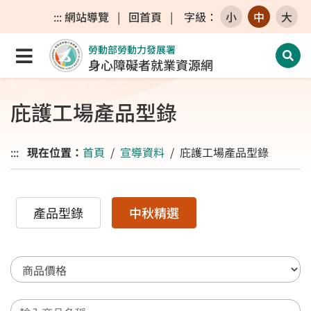
跳至主要內容區
跳至主要選單
跳至網站搜尋
:::
網站導覽
|
回首頁
|
字級
：
小
中
大
勞動部勞動力發展署
點選開啟選單
開啟
身心障礙者就業資源網
庇護工場產品型錄
:::
現在位置：
首頁
宣導資料
庇護工場產品型錄
產品型錄
中秋精選