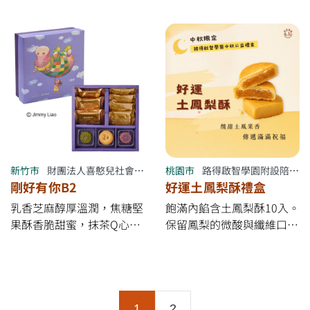
酥交織出酸甜層次。 乳香
著迷人的微鹹奶香， 再搭
芝麻＋濃郁爆漿&nbsp;的金
配8片隨機驚喜口味的單片
沙奶皇，完美呈現鹹甜交融
餅乾。 一次開箱就能品嚐
的傳統底蘊&nbsp;。 茶香
到豐富多變的醇厚滋味，是
回甘的抹茶Q心月餅，搭配
送禮的絕佳選擇！ &nbsp;
一整盒奶香濃郁的原味＆巧
【其他訂購分店】 喜憨兒
克力奶酥雙色曲奇鐵盒！
Enjoy台北餐廳 （02）
&nbsp; 【其他訂購分店】
2720-5208 新北市喜憨兒庇
喜憨兒Enjoy台北餐廳
護工場 （02）8221-7676
（02）2720-5208 新北市
喜憨兒桃園市府庇護商店
喜憨兒庇護工場 （02）
&nbsp; （03）332-9003 喜
新竹市
財團法人喜憨兒社會福利基金會附設新竹市喜憨兒烘焙餐廳
桃園市
路得啟智學園附設陪你走一段路生活坊
8221-7676 喜憨兒桃園市府
憨兒桃園南門公園庇護商店
剛好有你B2
好運土鳳梨酥禮盒
庇護商店&nbsp; （03）
（03）334-1090 喜憨兒埔
乳香芝麻醇厚溫潤，焦糖堅
飽滿內餡含土鳳梨酥10入。
332-9003 喜憨兒埔心庇護
心庇護工場 （03）431-
果酥香脆甜蜜，抹茶Q心月
保留鳳梨的微酸與纖維口
工場 （03）431-3458 新竹
3458 新竹市喜憨兒烘焙餐
餅則帶來茶香與Q彈的驚豔
感，酥皮香濃，口口都能咬
市喜憨兒烘焙餐廳 （03）
廳 （03）574-8134 喜歡你
口感！ 搭配外酥內軟、帶
出好運氣！
574-8134 新竹市喜憨兒烘
餐坊竹北勝利店 （03）
有微鹹層次的布列塔尼-鹽
焙餐廳 （03）574-8134 喜
668-2745 喜憨兒台南庇護
之花， 以及口感酥脆的大
歡你餐坊竹北勝利店
工場 （06）264-2527 喜歡
武山蛋捲（原味與可可），
(目前頁面)
1
2