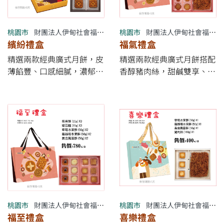
桃園市
財團法人伊甸社會福利基金會附設伊甸烘焙咖啡屋
桃園市
財團法人伊甸社會福利基金會附設伊甸烘焙咖啡屋
繽紛禮盒
福氣禮盒
精選兩款經典廣式月餅，皮
精選兩款經典廣式月餅搭配
薄餡豐、口感細膩，濃郁香
香醇豬肉絲，甜鹹雙享、風
甜的傳統滋味，特別適合廣
味豐富，傳遞滿滿中秋祝
式月餅愛好者與長輩分享。
福。 【早鳥促銷優惠】 ✔
【早鳥促銷優惠】 ✔ 7/17
7/17～8/16 *&quot;完成訂
～8/16 *&quot;完成訂購付
購付款&quot;* 享9折 ✔
款&quot;* 享9折 ✔ 8/17～
8/17～中秋節9/11前享95
中秋節9/11前享95折 ✔ 大
折 ✔ 大量訂購另有專案優
量訂購另有專案優惠 ※ *優
惠 ※ *優惠以「完成下訂付
惠以「完成下訂付款日」為
款日」為準* ✔ 滿4000元
準* ✔ 滿4000元免運費
免運費
桃園市
財團法人伊甸社會福利基金會附設伊甸烘焙咖啡屋
桃園市
財團法人伊甸社會福利基金會附設伊甸烘焙咖啡屋
福至禮盒
喜樂禮盒