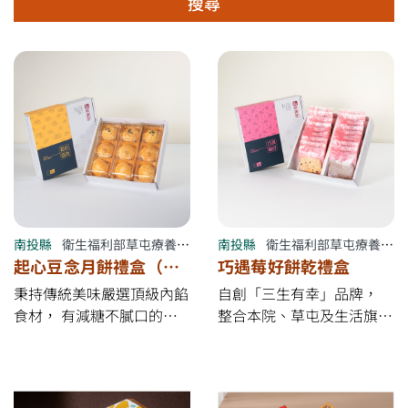
搜尋
南投縣
衛生福利部草屯療養院附設南投縣草讚屋庇護商店
南投縣
衛生福利部草屯療養院附設南投縣草讚屋庇護商店
起心豆念月餅禮盒（小
巧遇莓好餅乾禮盒
月餅組合/大月餅組合）
秉持傳統美味嚴選頂級內餡
自創「三生有幸」品牌，
食材， 有減糖不膩口的紅
整合本院、草屯及生活旗艦
豆、起司牛奶以及綠豆香搭
店兩家社區復健中心之烘焙
配， 外皮酥鬆，內餡香
工作坊 生根 落實在樸實寧
濃，精緻風味值得細細品
靜的小鎮 生活 進駐了奶油
嚐。
香氣的溫暖 生命 從此有了