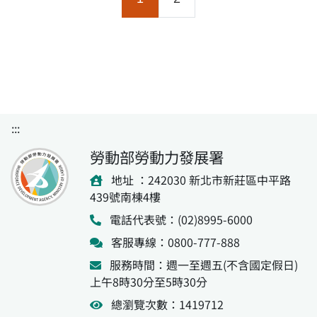
（03）668-2745 喜憨兒烘
你咖啡鳳山庇護商店
多款點心各具特色。
焙屋竹北工作站 （03）
（07）740-6912 喜憨兒和
&nbsp; 【其他訂購分店】
656-3071 喜憨兒台南庇護
發庇護工場 （07）787-
喜憨兒Enjoy台北餐廳
工場 （06）264-2527 喜歡
7172
（02）2720-5208 新北市
你咖啡鳳山庇護商店
喜憨兒庇護工場 （02）
（07）740-6912 喜憨兒和
8221-7676 喜憨兒桃園市府
發庇護工場 （07）787-
庇護商店&nbsp; （03）
7172
:::
332-9003 喜憨兒桃園南門
公園庇護商店 （03）334-
勞動部勞動力發展署
1090 喜憨兒埔心庇護工場
地址 ：242030 新北市新莊區中平路
（03）431-3458 喜歡你餐
439號南棟4樓
坊竹北勝利店 （03）668-
2745 喜憨兒烘焙屋竹北工
電話代表號：(02)8995-6000
作站 （03）656-3071 喜憨
客服專線：0800-777-888
兒台南庇護工場 （06）
服務時間：週一至週五(不含國定假日)
264-2527 喜歡你咖啡鳳山
上午8時30分至5時30分
庇護商店 （07）740-6912
喜憨兒和發庇護工場
總瀏覽次數：1419712