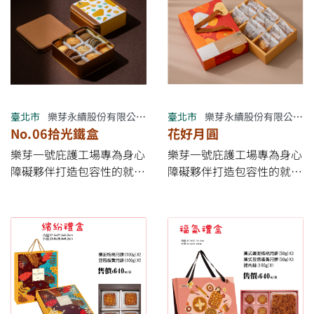
不一樣的幸福。
臺北市
樂芽永續股份有限公司樂芽一號庇護工場
臺北市
樂芽永續股份有限公司樂芽一號庇護工場
No.06拾光鐵盒
花好月圓
樂芽⼀號庇護⼯場專為身⼼
樂芽⼀號庇護⼯場專為身⼼
障礙夥伴打造包容性的就業
障礙夥伴打造包容性的就業
環境， 並選⽤天然發酵奶
環境， 並選⽤天然發酵奶
油與動物福利雞蛋， 將製
油與動物福利雞蛋， 將製
作步驟拆解成夥伴們也能逐
作步驟拆解成夥伴們也能逐
步上⼿的作業流程， 製作
步上⼿的作業流程， 製作
出無⼈⼯添加、無防腐劑、
出無⼈⼯添加、無防腐劑、
無⾊素的純粹美味！
無⾊素的純粹美味！