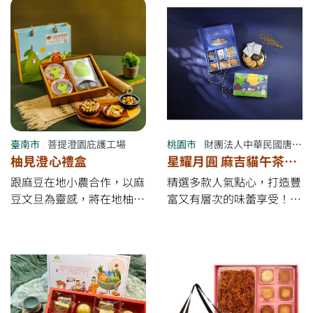
銷優惠】 ✔ 7/17～8/16
蜜柚子爆米花，將在地柚香
*&quot;完成訂購付款
融入甜蜜裹糖，香脆涮嘴；
&quot;* 享9折 ✔ 8/17～中
以及富含營養的黑芝麻藜麥
秋節9/11前享95折 ✔ 大量
豆奶酥，濃郁芝麻伴隨豆
訂購另有專案優惠 ※ *優惠
香，扎實酥脆。 每一口都
以「完成下訂付款日」為準
是庇護學員的真摯「澄
* ✔ 滿4000元免運費
意」，是您今年中秋一邊賞
月、一邊暢聊的完美良伴！
臺南市
菩提澄園庇護工場
桃園市
財團法人中華民國唐氏症基金會附設愛不囉嗦長庚庇護商店
柚見澄心禮盒
星耀月圓 麻吉貓午茶禮
盒
跟麻豆在地小農合作，以麻
精選多款人氣點心，打造豐
豆文旦為靈感，將在地柚香
富又有層次的味蕾享受！
化作滿滿心意。 嚴選低溫
一盒集合美味與心意，把中
烘烤的香脆腰果、酸甜蜜漬
秋的溫暖與團聚，一起送到
柚子乾、香氣濃郁的蜂蜜柚
對方心裡。
子爆米花，以及溫潤回甘的
柚皮黑糖磚，層層堆疊出豐
富的柚香滋味！ 每一口都