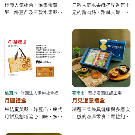
經典人氣組合，匯集蛋黃
三款人氣水果酥搭配香氣十
酥、綠豆凸及三款水果酥，
足的豬肉絲，甜鹹交織、層
風味多元、送禮體面，是中
次豐富，是中秋送禮、親友
秋分享的最佳選擇。 【早
分享的暖心選擇。 【早鳥
鳥促銷優惠】 ✔ 7/17～
促銷優惠】 ✔ 7/17～8/16
8/16 *&quot;完成訂購付款
*&quot;完成訂購付款
&quot;* 享9折 ✔ 8/17～中
&quot;* 享9折 ✔ 8/17～中
秋節9/11前享95折 ✔ 大量
秋節9/11前享95折 ✔ 大量
訂購另有專案優惠 ※ *優惠
訂購另有專案優惠 ※ *優惠
以「完成下訂付款日」為準
以「完成下訂付款日」為準
* ✔ 滿4000元免運費
* ✔ 滿4000元免運費
桃園市
財團法人伊甸社會福利基金會附設伊甸烘焙咖啡屋
臺南市
菩提澄園庇護工場
月圓禮盒
月見澄意禮盒
集結蛋黃酥、綠豆凸、廣式
精選三款兼具健康與多層次
月餅及創新流心口味，多元
口感的澎湃零食：顆粒飽滿
風味一次滿足，讓團圓時刻
的香脆腰果，低溫烘焙鎖定
更添幸福滋味！ 【早鳥促
自然清甜； 人氣熱銷的蜂