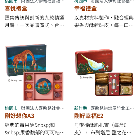
桃園市
財團法人伊甸社會福利基金會附設伊甸烘焙咖啡屋
桃園市
財團法人伊甸社會福利基金會附設伊甸烘焙咖啡屋
訂購另有專案優惠 ※ *優惠
喜悅禮盒
幸福禮盒
以「完成下訂付款日」為準
匯集傳統與創新的九款精選
以真材實料製作，融合經典
* ✔ 滿4000元免運費
月餅，一次品嚐廣式、台式
果香與酥鬆餅皮，每一口都
與水果酥等多元風味，滿足
能品嚐到豐富層次，傳遞團
不同年齡層的喜好。 從經
圓與幸福的美好心意。 每
典蛋黃酥、綠豆凸，到創新
一份幸福禮盒，都由伊甸庇
的牛奶芝士麻吉月餅與黑芝
護職人用心參與製作與包
麻花生流心月餅，每一口都
裝。 果香相伴，幸福團
展現中秋團圓的喜悅滋味！
圓，一份禮盒兩份心意。
【早鳥促銷優惠】 ✔ 7/17
【早鳥促銷優惠】 ✔ 7/17
～8/16 *&quot;完成訂購付
～8/16 *&quot;完成訂購付
款&quot;* 享9折 ✔ 8/17～
款&quot;* 享9折 ✔ 8/17～
中秋節9/11前享95折 ✔ 大
中秋節9/11前享95折 ✔ 大
量訂購另有專案優惠 ※ *優
量訂購另有專案優惠 ※ *優
桃園市
財團法人喜憨兒社會福利基金會附設桃園南門公園庇護商店
新竹縣
喜憨兒烘焙屋竹北工作站
惠以「完成下訂付款日」為
惠以「完成下訂付款日」為
剛好想你A3
剛好幸福E2
準* ✔ 滿4000元免運費
準* ✔ 滿4000元免運費
經典的莓果酥&nbsp;和
丹麥棒酥脆扎實（每盒6
&nbsp;果香馥郁的可可桔利
支）， 布列塔尼-鹽之花帶