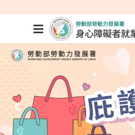
跳至主要內容區
跳至主要選單
跳至網站搜尋
勞動部勞動力發展署
點選開啟選單
身心障礙者就
上一張投影片