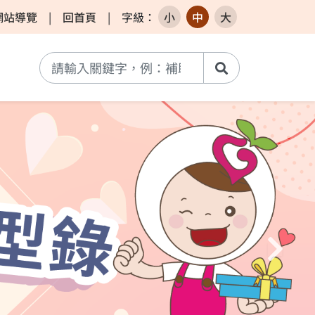
網站導覽
|
回首頁
|
字級
：
小
中
大
搜尋
下一張投