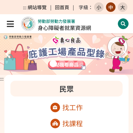
跳至主要內容區
跳至主要選單
跳至網站搜尋
:::
網站導覽
|
回首頁
|
字級
：
小
中
大
勞動部勞動力發展署
點選開啟選單
開啟
身心障礙者就業資源網
上一張投影片
下
:::
民眾
找工作
找課程